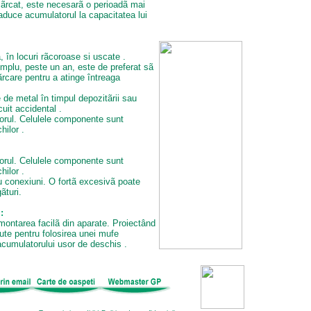
ãrcat, este necesarã o perioadã mai
aduce acumulatorul la capacitatea lui
 în locuri rãcoroase si uscate .
mplu, peste un an, este de preferat sã
cãrcare pentru a atinge întreaga
de metal în timpul depozitãrii sau
cuit accidental .
rul. Celulele componente sunt
hilor .
rul. Celulele componente sunt
hilor .
au conexiuni. O fortã excesivã poate
ãturi.
:
demontarea facilã din aparate. Proiectând
ute pentru folosirea unei mufe
acumulatorului usor de deschis .