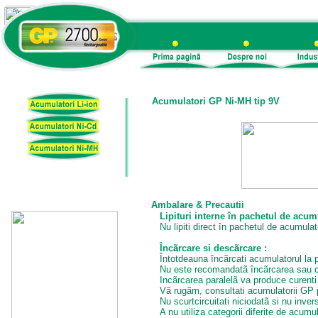
Acumulatori GP Ni-MH tip 9V
Ambalare & Precautii
Lipituri interne în pachetul de acumul
Nu lipiti direct în pachetul de acumulato
Înc
ã
rcare si desc
ã
rcare :
Întotdeauna încãrcati acumulatorul la p
Nu este recomandatã încãrcarea sau c
Incãrcarea paralelã va produce curenti 
Vã rugãm, consultati acumulatorii GP p
Nu scurtcircuitati niciodatã si nu invers
A nu utiliza categorii diferite de acumu