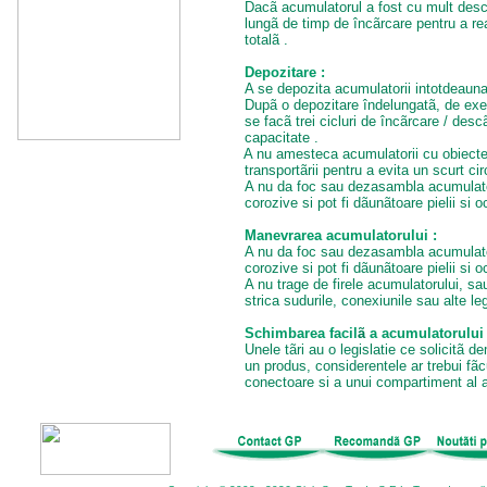
Dacã acumulatorul a fost cu mult desc
lungã de timp de încãrcare pentru a re
totalã .
Depozitare :
A se depozita acumulatorii intotdeauna,
Dupã o depozitare îndelungatã, de exe
se facã trei cicluri de încãrcare / des
capacitate .
A nu amesteca acumulatorii cu obiecte 
transportãrii pentru a evita un scurt cir
A nu da foc sau dezasambla acumulato
corozive
si pot fi dãunãtoare pielii si oc
Manevrarea acumulatorului :
A nu da foc sau dezasambla acumulato
corozive
si pot fi dãunãtoare pielii si oc
A nu trage de firele acumulatorului, s
strica sudurile, conexiunile sau alte leg
Schimbarea facil
ã
a acumulatorului 
Unele tãri au o legislatie ce solicitã 
un produs, considerentele ar trebui fãc
conectoare si a unui compartiment al 