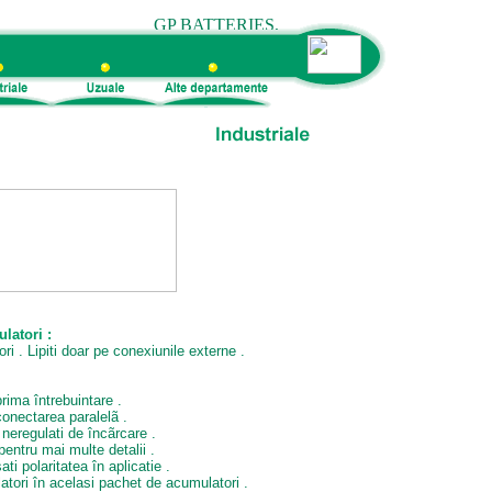
atori :
ri . Lipiti doar pe conexiunile externe .
rima întrebuintare .
onectarea paralelã .
neregulati de încãrcare .
entru mai multe detalii .
ati polaritatea în aplicatie .
latori în acelasi pachet de acumulatori .