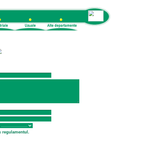
e !
cu
regulamentul
.