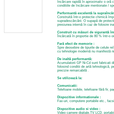
Încãrcare rapidã în aproximativ o orã 
conditiile de încãrcare mentionate / sp
Performant
ã
excelent
ã
la supraînc
ã
Construitã într-o protectie chimicã împ
supradescãrcãrii. O supapã de protecti
presiunea internã în caz de folosire in
Construit cu m
ã
suri de sigurant
ã
împ
Încãrcatã în proportie de 80 % într-o o
Far
ã
efect de memorie :
Spre deosebire de tipurile de celule re
cu tehnologie modernã nu manifestã ni
De inalt
ã
performant
ã
:
Acumulatorii GP Ni-Cd sunt fabricati di
folosind conditii de artã tehnologicã, 
precizie remarcabilã .
Se utilizeaz
ã
la:
Comunicatii:
Telefoane mobile, telefoane fãrã fir, pa
Dispozitive informationale :
Fax-uri, computere portabile etc., facsi
Dispozitive audio si video :
Video camere digitale,TV LCD, portab