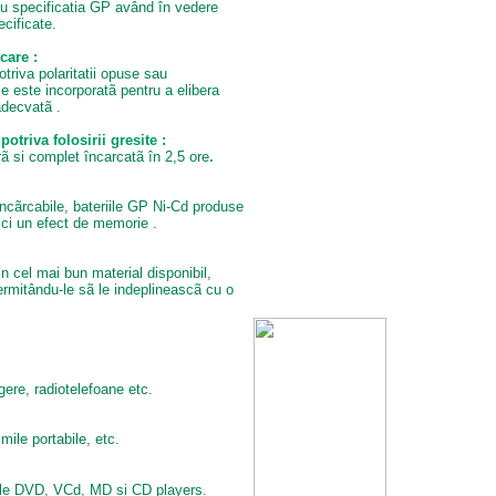
cu specificatia GP având în vedere
ecificate.
rcare :
otriva polaritatii opuse sau
e este incorporatã pentru a elibera
adecvatã .
otriva folosirii gresite
:
rã si complet încarcatã în 2,5 ore
.
încãrcabile, bateriile GP Ni-Cd produse
ci un efect de memorie .
n cel mai bun material disponibil,
permitându-le sã le indeplineascã cu o
gere, radiotelefoane etc.
mile portabile, etc.
ile DVD, VCd, MD si CD players.