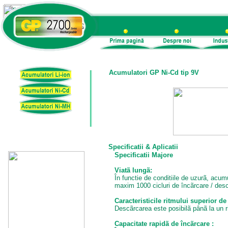
Acumulatori GP Ni-Cd tip 9V
Specificatii
& Aplicatii
Specificatii Majore
Viatã lung
ã
:
În functie de conditiile de uzurã, acu
maxim 1000 cicluri de încãrcare / desc
Caracteristicile ritmului superior de
Descãrcarea este posibilã pânã la un r
Capacitate rapid
ã
de înc
ã
rcare :