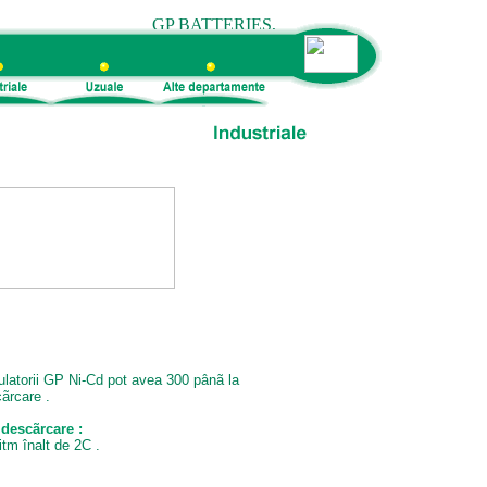
mulatorii GP Ni-Cd pot avea 300 pânã la
ãrcare .
 desc
ã
rcare :
itm înalt de 2C .