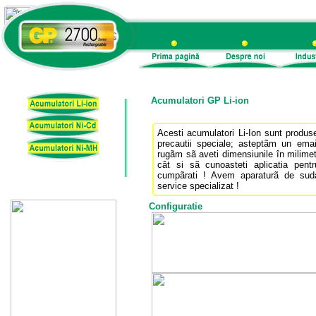
Acumulatori GP Li-ion
Acesti acumulatori Li-Ion sunt produse
precautii speciale; asteptãm un ema
rugãm sã aveti dimensiunile în milimetr
cât si sã cunoasteti aplicatia pentr
cumpãrati ! Avem aparaturã de suda
service specializat !
Configuratie